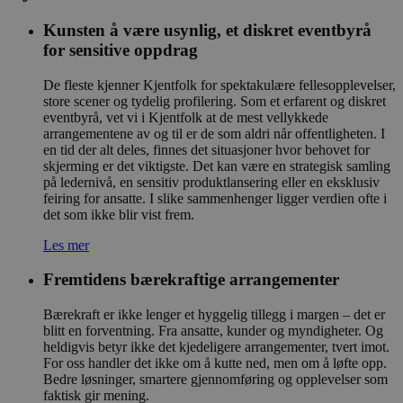
Kunsten å være usynlig, et diskret eventbyrå
for sensitive oppdrag
De fleste kjenner Kjentfolk for spektakulære fellesopplevelser,
store scener og tydelig profilering. Som et erfarent og diskret
eventbyrå, vet vi i Kjentfolk at de mest vellykkede
arrangementene av og til er de som aldri når offentligheten. I
en tid der alt deles, finnes det situasjoner hvor behovet for
skjerming er det viktigste. Det kan være en strategisk samling
på ledernivå, en sensitiv produktlansering eller en eksklusiv
feiring for ansatte. I slike sammenhenger ligger verdien ofte i
det som ikke blir vist frem.
Les mer
Fremtidens bærekraftige arrangementer
Bærekraft er ikke lenger et hyggelig tillegg i margen – det er
blitt en forventning. Fra ansatte, kunder og myndigheter. Og
heldigvis betyr ikke det kjedeligere arrangementer, tvert imot.
For oss handler det ikke om å kutte ned, men om å løfte opp.
Bedre løsninger, smartere gjennomføring og opplevelser som
faktisk gir mening.