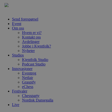
Send forespørsel
Event
Om oss
Hvem er vi?
Kontakt oss
Avdelinger
Jobbe i Kjentfolk?
Nyheter
Studios
Kjentfolk Studio
Podcast Studio
Innovasjoner
Eventreg
Netfair
Graspify
eChess
Festivaler
Chessparty
Nordisk Dansegalla
Live