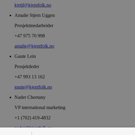
kjetil@kjentfolk.no
Amalie Stjern Uggen
Prosjektmedarbeider
+47 975 70 998
amalie@kjentfolk.no
Gaute Lein
Prosjektleder
+47 993 13 162
gaute@kjentfolk.no
Nader Cheetany
VP international marketing
+1 (702) 419-4832
nader@kjentfolk.no