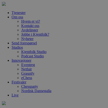
Tjenester
Om oss
Hvem er vi?
Kontakt oss
Avdelinger
Jobbe i Kjentfolk?
Nyheter
Send forespørsel
Studios
Kjentfolk Studio
Podcast Studio
Innovasjoner
Eventreg
Netfair
Graspify
eChess
Festivaler
Chessparty
Nordisk Dansegalla
Live