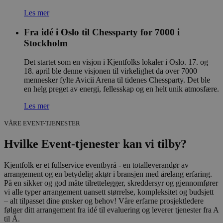
Les mer
Fra idé i Oslo til Chessparty for 7000 i
Stockholm
Det startet som en visjon i Kjentfolks lokaler i Oslo. 17. og
18. april ble denne visjonen til virkelighet da over 7000
mennesker fylte Avicii Arena til tidenes Chessparty. Det ble
en helg preget av energi, fellesskap og en helt unik atmosfære.
Les mer
VÅRE EVENT-TJENESTER
Hvilke Event-tjenester kan vi tilby?
Kjentfolk er et fullservice eventbyrå - en totalleverandør av
arrangement og en betydelig aktør i bransjen med årelang erfaring.
På en sikker og god måte tilrettelegger, skreddersyr og gjennomfører
vi alle typer arrangement uansett størrelse, kompleksitet og budsjett
– alt tilpasset dine ønsker og behov! Våre erfarne prosjektledere
følger ditt arrangement fra idé til evaluering og leverer tjenester fra A
til Å.