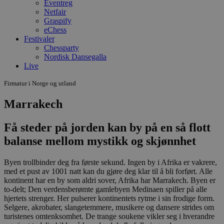
Eventreg
Netfair
Graspify
eChess
Festivaler
Chessparty
Nordisk Dansegalla
Live
Firmatur i Norge og utland
Marrakech
Få steder på jorden kan by på en så flott
balanse mellom mystikk og skjønnhet
Byen trollbinder deg fra første sekund. Ingen by i Afrika er vakrere,
med et pust av 1001 natt kan du gjøre deg klar til å bli forført. Alle
kontinent har en by som aldri sover, Afrika har Marrakech. Byen er
to-delt; Den verdensberømte gamlebyen Medinaen spiller på alle
hjertets strenger. Her pulserer kontinentets rytme i sin frodige form.
Selgere, akrobater, slangetemmere, musikere og dansere strides om
turistenes omtenksomhet. De trange soukene vikler seg i hverandre