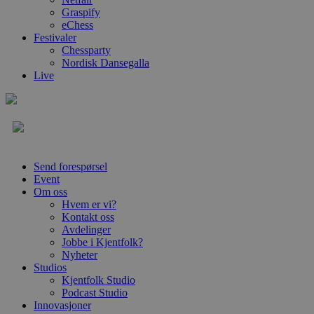
Graspify
eChess
Festivaler
Chessparty
Nordisk Dansegalla
Live
Send forespørsel
Event
Om oss
Hvem er vi?
Kontakt oss
Avdelinger
Jobbe i Kjentfolk?
Nyheter
Studios
Kjentfolk Studio
Podcast Studio
Innovasjoner