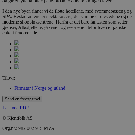
og gir et tydelig bilde på hvordan lokalbefolkningen lever.
I den nye byen finner vi de flotte hotellene, med svømmebasseng og
SPA. Restaurantene er spektakulære, det samme er utestedene og de
moderne shoppingsentrene. Herfra er det bare fantasien som setter
grenser, Atlasfjellene, ørkenen og resortene utefor byen er ganske
enkelt fenomenale.
Tilbyr:
Firmatur i Norge og utland
Send en forespørsel
Last ned PDF
© Kjentfolk AS
Org.nr.: 982 002 915 MVA