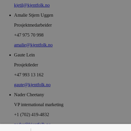
kjetil@kjentfolk.no
Amalie Stjern Uggen
Prosjektmedarbeider
+47 975 70 998
amalie@kjentfolk.no
Gaute Lein
Prosjektleder
+47 993 13 162
gaute@kjentfolk.no
Nader Cheetany
VP international marketing
+1 (702) 419-4832
nader@kjentfolk.no