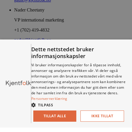
Nader Cheetany
VP international marketing
+1 (702) 419-4832
nader@kjentfolk.no
Dette nettstedet bruker
Truls Nilsen
informasjonskapsler
Prosjektleder
Vi bruker informasjonskapsler for å tilpasse innhold,
+47 988 10 078
annonser og analysere trafikken vår. Vi deler også
informasjon om din bruk av nettstedet vårt med våre
truls@kjentfolk.no
annonserings- og analysepartnere som kan kombinere
den med annen informasjon du har gitt dem eller som
Anders Lindstad
de har samlet inn fra din bruk av tjenestene deres.
Personvernerklæring
Innovasjoner
TILPASS
anders@kjentfolk.no
TILLAT ALLE
IKKE TILLAT
Design: Found / Kode:
Muuh