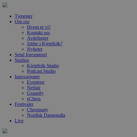
Tjenester
Om oss
Hvem er vi?
Kontakt oss
Avdelinger
Jobbe i Kjentfolk?
Nyheter
Send forespørsel
Studios
Kjentfolk Studio
Podcast Studio
Innovasjoner
Eventreg
Netfair
Graspify
eChess
Festivaler
Chessparty
Nordisk Dansegalla
Live