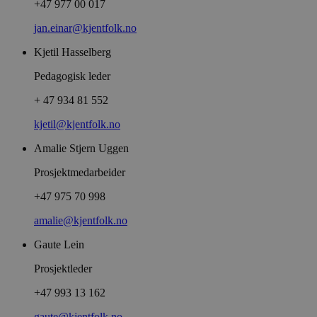
+47 977 00 017
jan.einar@kjentfolk.no
Kjetil Hasselberg
Pedagogisk leder
+ 47 934 81 552
kjetil@kjentfolk.no
Amalie Stjern Uggen
Prosjektmedarbeider
+47 975 70 998
amalie@kjentfolk.no
Gaute Lein
Prosjektleder
+47 993 13 162
gaute@kjentfolk.no