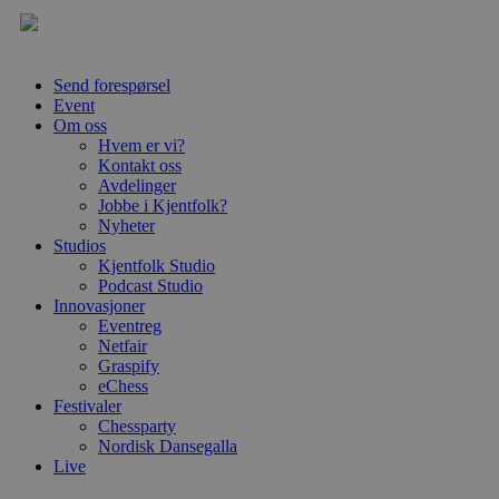
Send forespørsel
Event
Om oss
Hvem er vi?
Kontakt oss
Avdelinger
Jobbe i Kjentfolk?
Nyheter
Studios
Kjentfolk Studio
Podcast Studio
Innovasjoner
Eventreg
Netfair
Graspify
eChess
Festivaler
Chessparty
Nordisk Dansegalla
Live