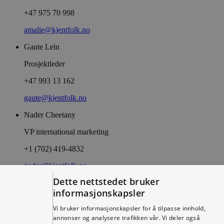
+47 975 70 998
amalie@kjentfolk.no
Gaute Lein
Prosjektleder
+47 993 13 162
gaute@kjentfolk.no
Nader Cheetany
VP international marketing
+1 (702) 419-4832
nader@kjentfolk.no
Dette nettstedet bruker
Truls Nilsen
informasjonskapsler
Prosjektleder
Vi bruker informasjonskapsler for å tilpasse innhold,
+47 988 10 078
annonser og analysere trafikken vår. Vi deler også