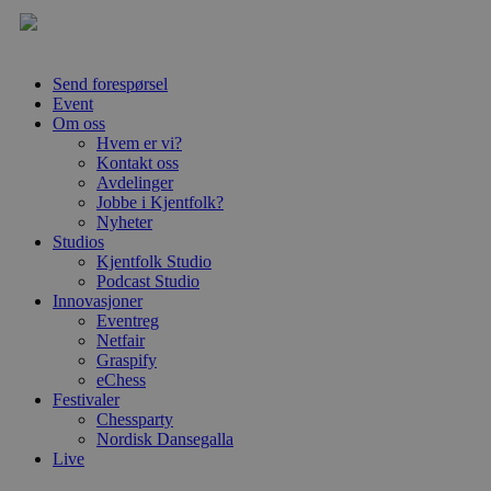
Send forespørsel
Event
Om oss
Hvem er vi?
Kontakt oss
Avdelinger
Jobbe i Kjentfolk?
Nyheter
Studios
Kjentfolk Studio
Podcast Studio
Innovasjoner
Eventreg
Netfair
Graspify
eChess
Festivaler
Chessparty
Nordisk Dansegalla
Live