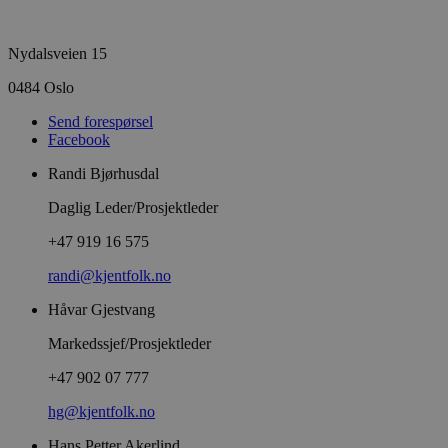
Nydalsveien 15
0484 Oslo
Send forespørsel
Facebook
Randi Bjørhusdal
Daglig Leder/Prosjektleder
+47 919 16 575
randi@kjentfolk.no
Håvar Gjestvang
Markedssjef/Prosjektleder
+47 902 07 777
hg@kjentfolk.no
Hans Petter Akerlind