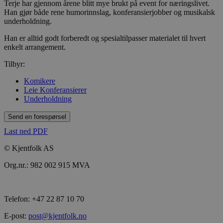
Terje har gjennom årene blitt mye brukt på event for næringslivet.
Han gjør både rene humorinnslag, konferansierjobber og musikalsk
underholdning.
Han er alltid godt forberedt og spesialtilpasser materialet til hvert
enkelt arrangement.
Tilbyr:
Komikere
Leie Konferansierer
Underholdning
Send en forespørsel
Last ned PDF
© Kjentfolk AS
Org.nr.: 982 002 915 MVA
Telefon: +47 22 87 10 70
E-post:
post@kjentfolk.no