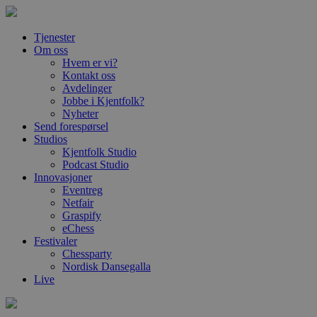
Tjenester
Om oss
Hvem er vi?
Kontakt oss
Avdelinger
Jobbe i Kjentfolk?
Nyheter
Send forespørsel
Studios
Kjentfolk Studio
Podcast Studio
Innovasjoner
Eventreg
Netfair
Graspify
eChess
Festivaler
Chessparty
Nordisk Dansegalla
Live