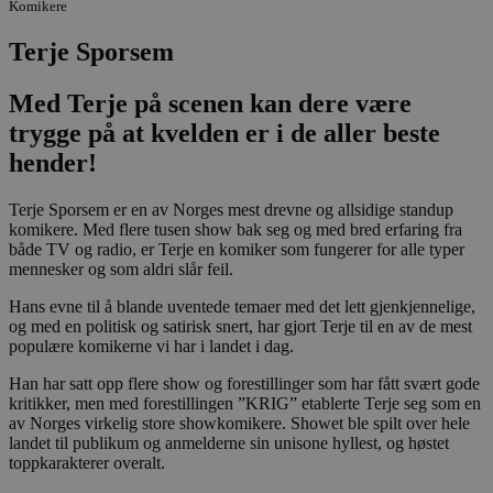
Komikere
Terje Sporsem
Med Terje på scenen kan dere være
trygge på at kvelden er i de aller beste
hender!
Terje Sporsem er en av Norges mest drevne og allsidige standup
komikere. Med flere tusen show bak seg og med bred erfaring fra
både TV og radio, er Terje en komiker som fungerer for alle typer
mennesker og som aldri slår feil.
Hans evne til å blande uventede temaer med det lett gjenkjennelige,
og med en politisk og satirisk snert, har gjort Terje til en av de mest
populære komikerne vi har i landet i dag.
Han har satt opp flere show og forestillinger som har fått svært gode
kritikker, men med forestillingen ”KRIG” etablerte Terje seg som en
av Norges virkelig store showkomikere. Showet ble spilt over hele
landet til publikum og anmelderne sin unisone hyllest, og høstet
toppkarakterer overalt.