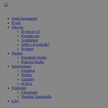
Send forespørsel
Event
Om oss
Hvem er vi?
Kontakt oss
Avdelinger
Jobbe i Kjentfolk?
Nyheter
Studios
Kjentfolk Studio
Podcast Studio
Innovasjoner
Eventreg
Netfair
Graspify
eChess
Festivaler
Chessparty
Nordisk Dansegalla
Live