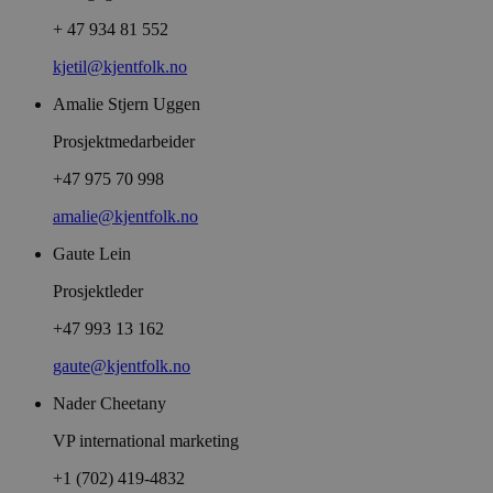
+ 47 934 81 552
kjetil@kjentfolk.no
Amalie Stjern Uggen
Prosjektmedarbeider
+47 975 70 998
amalie@kjentfolk.no
Gaute Lein
Prosjektleder
+47 993 13 162
gaute@kjentfolk.no
Nader Cheetany
VP international marketing
+1 (702) 419-4832