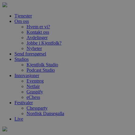
Tjenester
Om oss
Hvem er vi?
Kontakt oss
Avdelinger
Jobbe i Kjentfolk?
Nyheter
Send forespørsel
Studios
Kjentfolk Studio
Podcast Studio
Innovasjoner
Eventreg
Netfair
Graspify
eChess
Festivaler
Chessparty
Nordisk Dansegalla
Live