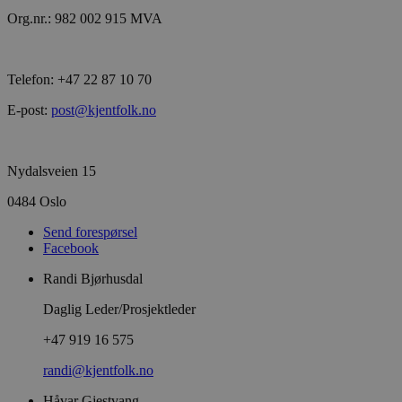
Org.nr.: 982 002 915 MVA
Telefon: +47 22 87 10 70
E-post:
post@kjentfolk.no
Nydalsveien 15
0484 Oslo
Send forespørsel
Facebook
Randi Bjørhusdal
Daglig Leder/Prosjektleder
+47 919 16 575
randi@kjentfolk.no
Håvar Gjestvang