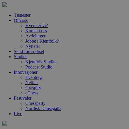
Tjenester
Om oss
Hvem er vi?
Kontakt oss
Avdelinger
Jobbe i Kjentfolk?
Nyheter
Send forespørsel
Studios
Kjentfolk Studio
Podcast Studio
Innovasjoner
Eventreg
Netfair
Graspify
eChess
Festivaler
Chessparty
Nordisk Dansegalla
Live