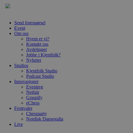
Send forespørsel
Event
Om oss
Hvem er vi?
Kontakt oss
Avdelinger
Jobbe i Kjentfolk?
Nyheter
Studios
Kjentfolk Studio
Podcast Studio
Innovasjoner
Eventreg
Netfair
Graspify
eChess
Festivaler
Chessparty
Nordisk Dansegalla
Live