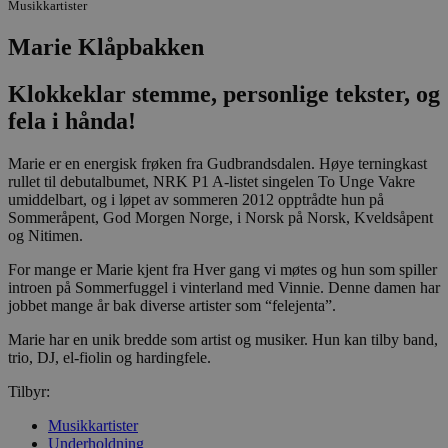
Musikkartister
Marie Klåpbakken
Klokkeklar stemme, personlige tekster, og
fela i hånda!
Marie er en energisk frøken fra Gudbrandsdalen. Høye terningkast
rullet til debutalbumet, NRK P1 A-listet singelen To Unge Vakre
umiddelbart, og i løpet av sommeren 2012 opptrådte hun på
Sommeråpent, God Morgen Norge, i Norsk på Norsk, Kveldsåpent
og Nitimen.
For mange er Marie kjent fra Hver gang vi møtes og hun som spiller
introen på Sommerfuggel i vinterland med Vinnie. Denne damen har
jobbet mange år bak diverse artister som “felejenta”.
Marie har en unik bredde som artist og musiker. Hun kan tilby band,
trio, DJ, el-fiolin og hardingfele.
Tilbyr:
Musikkartister
Underholdning