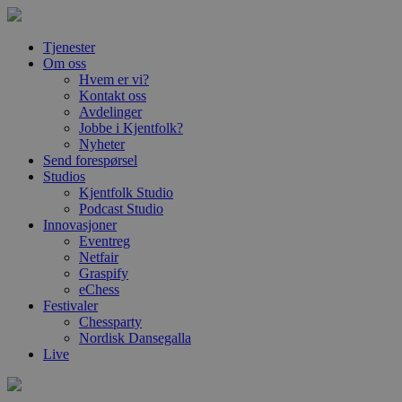
Tjenester
Om oss
Hvem er vi?
Kontakt oss
Avdelinger
Jobbe i Kjentfolk?
Nyheter
Send forespørsel
Studios
Kjentfolk Studio
Podcast Studio
Innovasjoner
Eventreg
Netfair
Graspify
eChess
Festivaler
Chessparty
Nordisk Dansegalla
Live