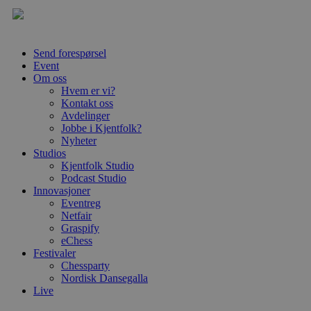
Send forespørsel
Event
Om oss
Hvem er vi?
Kontakt oss
Avdelinger
Jobbe i Kjentfolk?
Nyheter
Studios
Kjentfolk Studio
Podcast Studio
Innovasjoner
Eventreg
Netfair
Graspify
eChess
Festivaler
Chessparty
Nordisk Dansegalla
Live