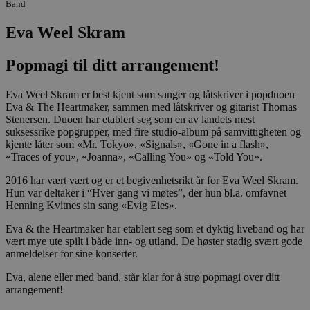
Band
Eva Weel Skram
Popmagi til ditt arrangement!
Eva Weel Skram er best kjent som sanger og låtskriver i popduoen
Eva & The Heartmaker, sammen med låtskriver og gitarist Thomas
Stenersen. Duoen har etablert seg som en av landets mest
suksessrike popgrupper, med fire studio-album på samvittigheten og
kjente låter som «Mr. Tokyo», «Signals», «Gone in a flash»,
«Traces of you», «Joanna», «Calling You» og «Told You».
2016 har vært vært og er et begivenhetsrikt år for Eva Weel Skram.
Hun var deltaker i “Hver gang vi møtes”, der hun bl.a. omfavnet
Henning Kvitnes sin sang «Evig Eies».
Eva & the Heartmaker har etablert seg som et dyktig liveband og har
vært mye ute spilt i både inn- og utland. De høster stadig svært gode
anmeldelser for sine konserter.
Eva, alene eller med band, står klar for å strø popmagi over ditt
arrangement!