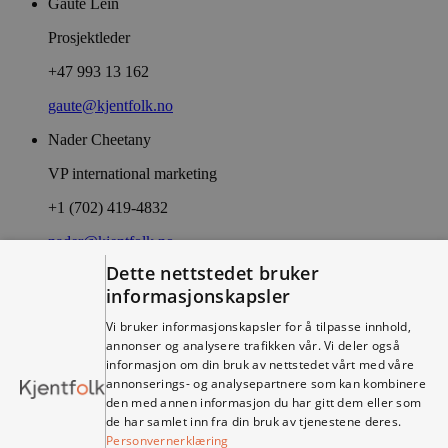
Gaute Lein
Prosjektleder
+47 993 13 162
gaute@kjentfolk.no
Nader Cheetany
VP international marketing
+1 (702) 419-4832
nader@kjentfolk.no
Dette nettstedet bruker
Truls Nilsen
informasjonskapsler
Prosjektleder
Vi bruker informasjonskapsler for å tilpasse innhold,
+47 988 10 078
annonser og analysere trafikken vår. Vi deler også
informasjon om din bruk av nettstedet vårt med våre
truls@kjentfolk.no
annonserings- og analysepartnere som kan kombinere
den med annen informasjon du har gitt dem eller som
Anders Lindstad
de har samlet inn fra din bruk av tjenestene deres.
Personvernerklæring
Innovasjoner