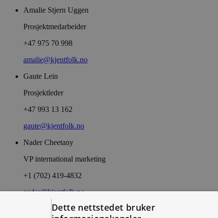
Amalie Stjern Uggen
Prosjektmedarbeider
+47 975 70 998
amalie@kjentfolk.no
Gaute Lein
Prosjektleder
+47 993 13 162
gaute@kjentfolk.no
Nader Cheetany
VP international marketing
+1 (702) 419-4832
nader@kjentfolk.no
Dette nettstedet bruker
Truls Nilsen