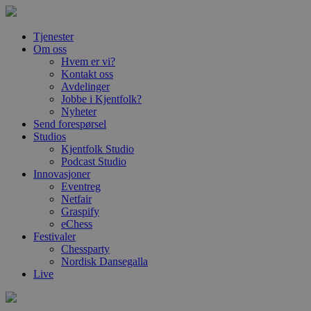
Tjenester
Om oss
Hvem er vi?
Kontakt oss
Avdelinger
Jobbe i Kjentfolk?
Nyheter
Send forespørsel
Studios
Kjentfolk Studio
Podcast Studio
Innovasjoner
Eventreg
Netfair
Graspify
eChess
Festivaler
Chessparty
Nordisk Dansegalla
Live