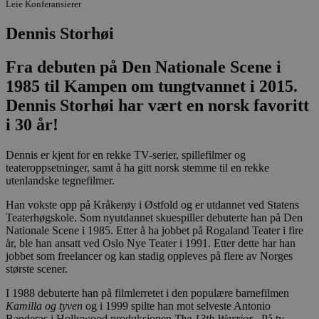
Leie Konferansierer
Dennis Storhøi
Fra debuten på Den Nationale Scene i
1985 til Kampen om tungtvannet i 2015.
Dennis Storhøi har vært en norsk favoritt
i 30 år!
Dennis er kjent for en rekke TV-serier, spillefilmer og
teateroppsetninger, samt å ha gitt norsk stemme til en rekke
utenlandske tegnefilmer.
Han vokste opp på Kråkerøy i Østfold og er utdannet ved Statens
Teaterhøgskole. Som nyutdannet skuespiller debuterte han på Den
Nationale Scene i 1985. Etter å ha jobbet på Rogaland Teater i fire
år, ble han ansatt ved Oslo Nye Teater i 1991. Etter dette har han
jobbet som freelancer og kan stadig oppleves på flere av Norges
største scener.
I 1988 debuterte han på filmlerretet i den populære barnefilmen
Kamilla og tyven
og i 1999 spilte han mot selveste Antonio
Banderas i Hollywood produksjonen
The 13th Warrior
. På tv