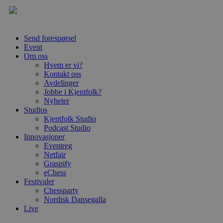
Send forespørsel
Event
Om oss
Hvem er vi?
Kontakt oss
Avdelinger
Jobbe i Kjentfolk?
Nyheter
Studios
Kjentfolk Studio
Podcast Studio
Innovasjoner
Eventreg
Netfair
Graspify
eChess
Festivaler
Chessparty
Nordisk Dansegalla
Live