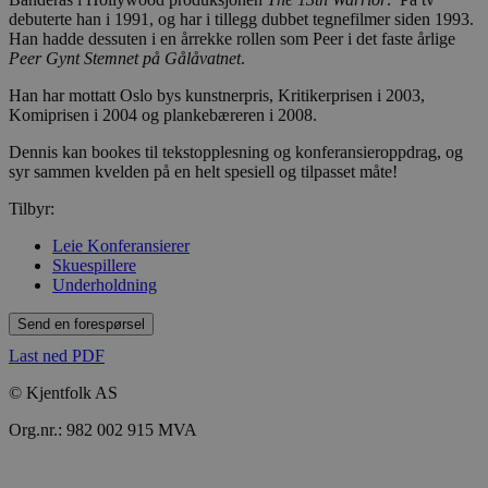
debuterte han i 1991, og har i tillegg dubbet tegnefilmer siden 1993.
Han hadde dessuten i en årrekke rollen som Peer i det faste årlige
Peer Gynt Stemnet på Gålåvatnet
.
Han har mottatt Oslo bys kunstnerpris, Kritikerprisen i 2003,
Komiprisen i 2004 og plankebæreren i 2008.
Dennis kan bookes til tekstopplesning og konferansieroppdrag, og
syr sammen kvelden på en helt spesiell og tilpasset måte!
Tilbyr:
Leie Konferansierer
Skuespillere
Underholdning
Send en forespørsel
Last ned PDF
© Kjentfolk AS
Org.nr.: 982 002 915 MVA