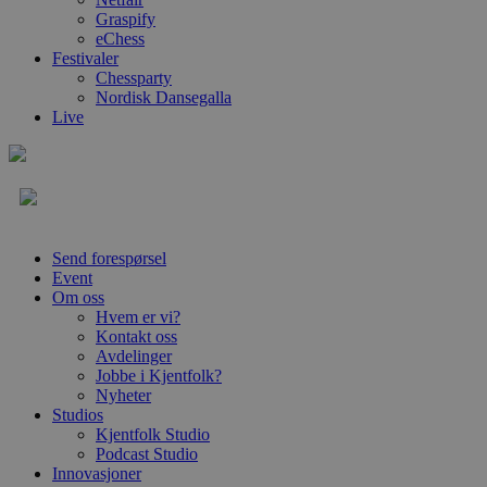
Graspify
eChess
Festivaler
Chessparty
Nordisk Dansegalla
Live
Send forespørsel
Event
Om oss
Hvem er vi?
Kontakt oss
Avdelinger
Jobbe i Kjentfolk?
Nyheter
Studios
Kjentfolk Studio
Podcast Studio
Innovasjoner