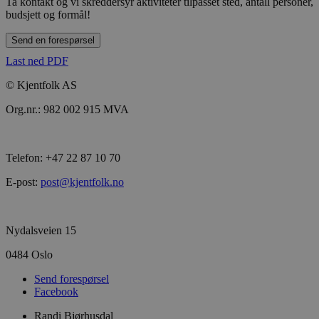
Ta kontakt og vi skreddersyr aktiviteter tilpasset sted, antall personer,
budsjett og formål!
Send en forespørsel
Last ned PDF
© Kjentfolk AS
Org.nr.: 982 002 915 MVA
Telefon: +47 22 87 10 70
E-post:
post@kjentfolk.no
Nydalsveien 15
0484 Oslo
Send forespørsel
Facebook
Randi Bjørhusdal