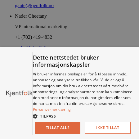
gaute@kjentfolk.no
Nader Cheetany
VP international marketing
+1 (702) 419-4832
nader@kjentfolk.no
Dette nettstedet bruker
Truls Nilsen
informasjonskapsler
Prosjektleder
Vi bruker informasjonskapsler for å tilpasse innhold,
+47 988 10 078
annonser og analysere trafikken vår. Vi deler også
informasjon om din bruk av nettstedet vårt med våre
truls@kjentfolk.no
annonserings- og analysepartnere som kan kombinere
den med annen informasjon du har gitt dem eller som
Anders Lindstad
de har samlet inn fra din bruk av tjenestene deres.
Personvernerklæring
Innovasjoner
TILPASS
anders@kjentfolk.no
TILLAT ALLE
IKKE TILLAT
Design: Found / Kode:
Muuh