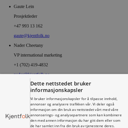
Gaute Lein
Prosjektleder
+47 993 13 162
gaute@kjentfolk.no
Nader Cheetany
VP international marketing
+1 (702) 419-4832
nader@kjentfolk.no
Dette nettstedet bruker
Truls Nilsen
informasjonskapsler
Prosjektleder
Vi bruker informasjonskapsler for å tilpasse innhold,
+47 988 10 078
annonser og analysere trafikken vår. Vi deler også
informasjon om din bruk av nettstedet vårt med våre
truls@kjentfolk.no
annonserings- og analysepartnere som kan kombinere
den med annen informasjon du har gitt dem eller som
Anders Lindstad
de har samlet inn fra din bruk av tjenestene deres.