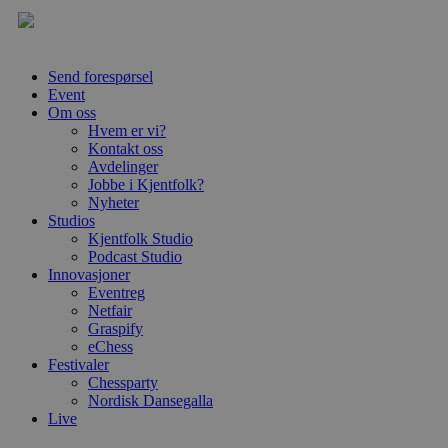
Send forespørsel
Event
Om oss
Hvem er vi?
Kontakt oss
Avdelinger
Jobbe i Kjentfolk?
Nyheter
Studios
Kjentfolk Studio
Podcast Studio
Innovasjoner
Eventreg
Netfair
Graspify
eChess
Festivaler
Chessparty
Nordisk Dansegalla
Live