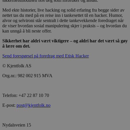
sikkerhetsmodusen hos deg som forbruker og ansatt.
Med ekte historier, live hacking og solid erfaring fra begge sider av
nettet tas du med på en reise inn i tankesettet til en hacker. Humor,
alvor og selvironi står sentralt i dette tankevekkende foredraget når
de viser hvordan sosial manipulering skjer i praksis – og hvordan du
kan unngå å bli neste offer.
Sikkerhet har aldri vært viktigere – og aldri har det vært så gøy
å lære om det.
Send forespørsel på foredrag med Etisk Hacker
© Kjentfolk AS
Org.nr.: 982 002 915 MVA
Telefon: +47 22 87 10 70
E-post:
post@kjentfolk.no
Nydalsveien 15