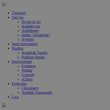
Tjenester
Om oss
Hvem er vi?
Kontakt oss
Avdelinger
Jobbe i Kjentfolk?
Nyheter
Send forespørsel
Studios
Kjentfolk Studio
Podcast Studio
Innovasjoner
Eventreg
Netfair
Graspify
eChess
Festivaler
Chessparty
Nordisk Dansegalla
Live